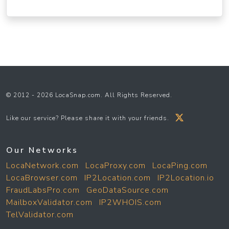
© 2012 - 2026 LocaSnap.com. All Rights Reserved.
Like our service? Please share it with your friends.
Our Networks
LocaNetwork.com
LocaProxy.com
LocaPing.com
LocaBrowser.com
IP2Location.com
IP2Location.io
FraudLabsPro.com
GeoDataSource.com
MailboxValidator.com
IP2WHOIS.com
TelValidator.com