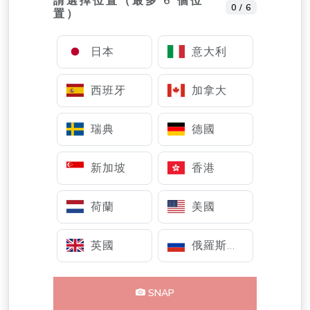
請選擇位置（最多 6 個位
0 / 6
置）
日本
意大利
西班牙
加拿大
瑞典
德國
新加坡
香港
荷蘭
美國
英國
俄羅斯聯邦
SNAP