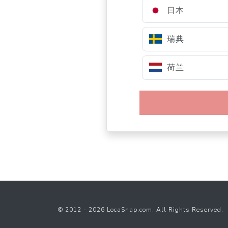
日本
瑞典
荷兰
© 2012 - 2026 LocaSnap.com. All Rights Reserved.