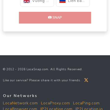
Vương quốc Anh
Liên bang Nga
SNAP
© 2012 - 2026 LocaSnap.com. All Rights Reserved.
Like our service? Please share it with your friends.
Our Networks
LocaNetwork.com
LocaProxy.com
LocaPing.com
LocaBrowser.com
IP2Location.com
IP2Location.io