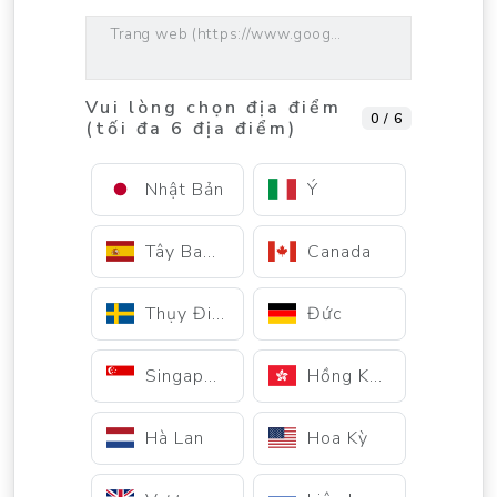
Trang web (https://www.google.com)
Vui lòng chọn địa điểm
0 / 6
(tối đa 6 địa điểm)
Nhật Bản
Ý
Tây Ban Nha
Canada
Thụy Điển
Đức
Singapore
Hồng Kông
Hà Lan
Hoa Kỳ