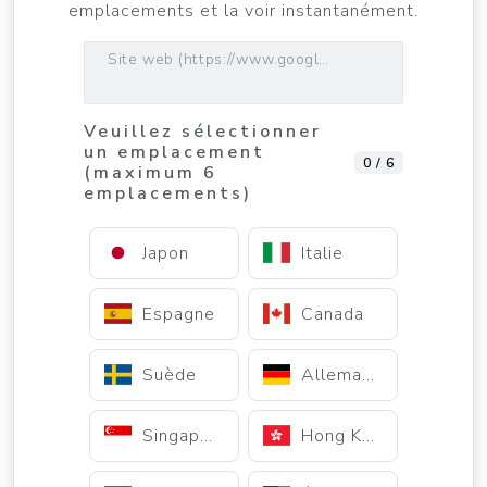
emplacements et la voir instantanément.
Site web (https://www.google.com)
Veuillez sélectionner
un emplacement
0 / 6
(maximum 6
emplacements)
Japon
Italie
Espagne
Canada
Suède
Allemagne
Singapour
Hong Kong