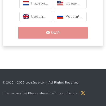
Нидерланды
Соединенные Штаты
Соединенное Королевство
Российская Федерация
SNAP
© 2012 - 2026 LocaSnap.com. All Rights Reserved.
Like our service? Please share it with your friends.