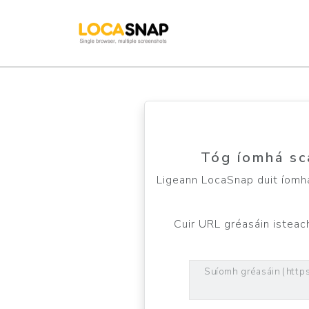
Tóg íomhá sc
Ligeann LocaSnap duit íomhá
Cuir URL gréasáin isteac
Suíomh gréasáin (http