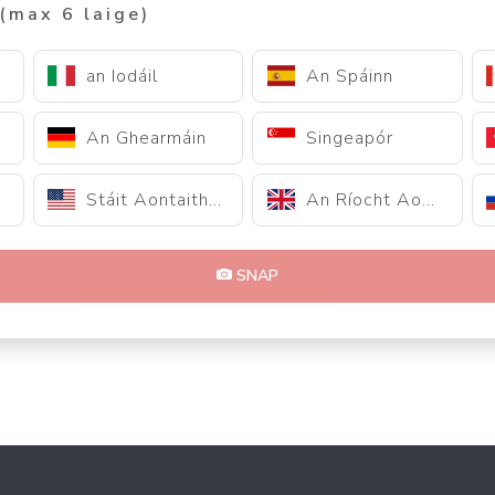
(max 6 laige)
an Iodáil
An Spáinn
An Ghearmáin
Singeapór
Stáit Aontaithe na hAmerice
An Ríocht Aontaithe
SNAP