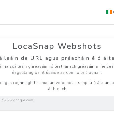
LocaSnap Webshots
áileáin de URL agus préacháin é ó áit
nna scáileáin ghréasáin nó leathanach gréasáin a fheice
éagsúla ag baint úsáide as comhoibriú aonair.
h agus roghnaigh tír chun an webshot a simpliú ó áiteann
láithreach.
s://www.google.com)