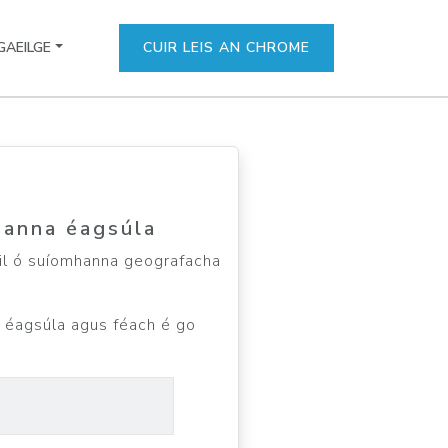
GAEILGE
CUIR LEIS AN CHROME
eanna éagsúla
áil ó suíomhanna geografacha
a éagsúla agus féach é go