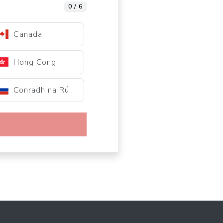
0 / 6
Canada
Hong Cong
Conradh na Rúise