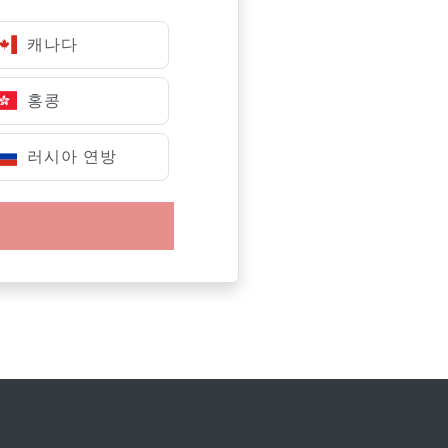
캐나다
홍콩
러시아 연방