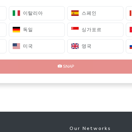
이탈리아
스페인
독일
싱가포르
미국
영국
SNAP
Our Networks