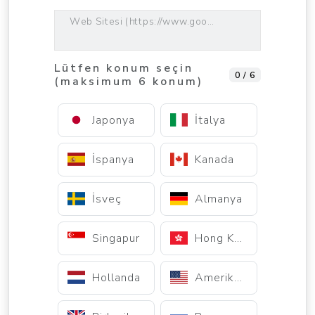
Web Sitesi (https://www.google.com)
Lütfen konum seçin
0 / 6
(maksimum 6 konum)
Japonya
İtalya
İspanya
Kanada
İsveç
Almanya
Singapur
Hong Kong
Hollanda
Amerika Birleşik Devletleri