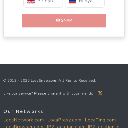
Birleşik Krallık
Rusya Federasyonu
SNAP
© 2012 - 2026 LocaSnap.com. All Rights Reserved.
Like our service? Please share it with your friends.
Our Networks
LocaNetwork.com
LocaProxy.com
LocaPing.com
LocaBrowser.com
IP2Location.com
IP2Location.io