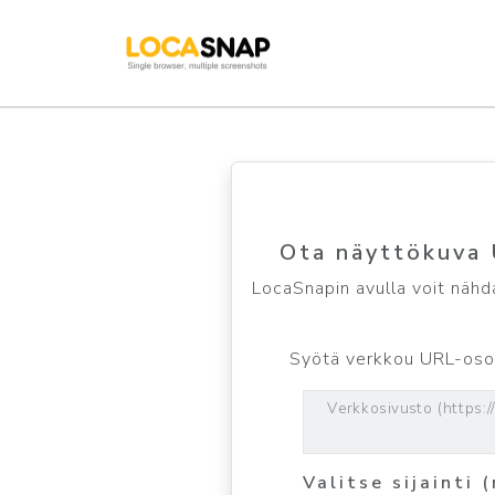
Ota näyttökuva U
LocaSnapin avulla voit nähdä
Syötä verkkou URL-osoit
Verkkosivusto (https:
Valitse sijainti 