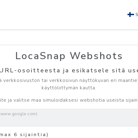
S
LocaSnap Webshots
RL-osoitteesta ja esikatsele sitä use
 verkkosivuston tai verkkosivun näyttökuvan eri maantiet
käyttöliittymän kautta.
e ja valitse maa simuloidaksesi webshotia useista sijainne
//www.google.com)
(max 6 sijaintia)