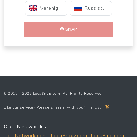
Verenigd Koninkrijk
Russische Federatie
SNAP
© 2012 - 2026 LocaSnap.com. All Rights Reserved.
Like our service? Please share it with your friends.
Our Networks
LocaNetwork.com
LocaProxy.com
LocaPing.com