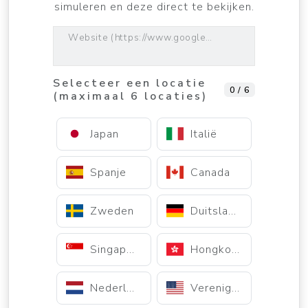
simuleren en deze direct te bekijken.
Website (https://www.google.com)
Selecteer een locatie
0 / 6
(maximaal 6 locaties)
Japan
Italië
Spanje
Canada
Zweden
Duitsland
Singapore
Hongkong
Nederland
Verenigde Staten