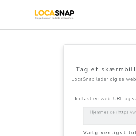
Tag et skærmbill
LocaSnap lader dig se webs
Indtast en web-URL og væ
Hjemmeside (https://
Vælg venligst lo